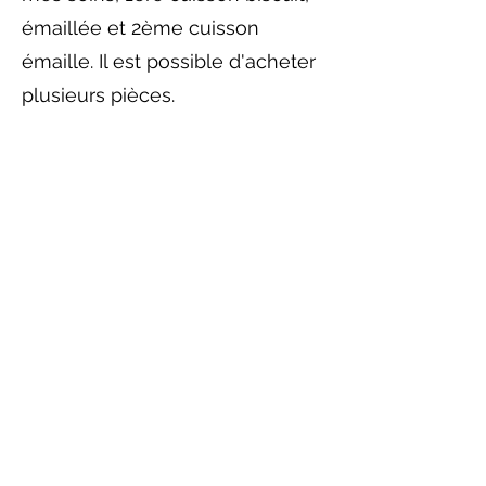
émaillée et 2ème cuisson
émaille. Il est possible d'acheter
plusieurs pièces.
Autres options en consultation
avec des inscriptions suffisantes
Ou sur demande : sortie entre
amis, anniversaire, enterrement
de vie de jeune fille, etc.
Atelier pour enfants